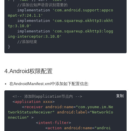
//添加云知声语音识别需要的
    implementation 
'com.android.support:appco
mpat-v7:24.1.1'
    implementation 
'com.squareup.okhttp3:okht
tp:3.10.0'
    implementation 
'com.squareup.okhttp3:logg
ing-interceptor:3.10.0'
//添加结束
}
4.Android权限配置
在AndroidManifest.xml中添加如下配置信息:
复制
<!-- 添加到application节点内 -->
<
application
xxxx
>
<
receiver
android:name
=
"com.youme.im.Ne
tworkStatusReceiver"
android:label
=
"NetworkCo
nnection"
 >
<
intent-filter
>
<
action
android:name
=
"androi