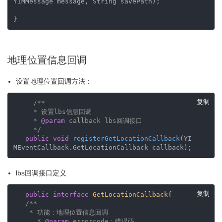
YIMMessage message, String savePath)
;   

}
地理位置信息回调
设置地理位置回调方法：
复制
/**

     * 设置lbs信息回调

     * 
@param
 callback lbs回调接口

     */
public
void
registerGetLocationCallback
(YI
MEventCallback.GetLocationCallback callback)
;
lbs回调接口定义
复制
public
interface
GetLocationCallback
{

/**

    * 功能：地理位置信息回调

      * 
@param
 errorcode：错误码  
