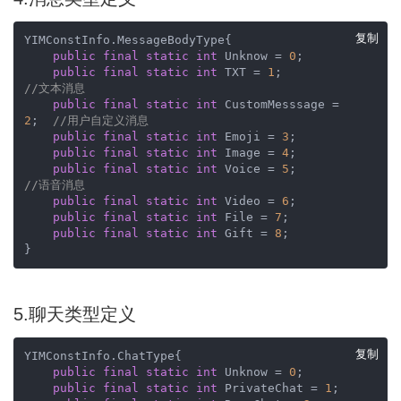
复制
YIMConstInfo.MessageBodyType{

public
final
static
int
 Unknow = 
0
;

public
final
static
int
 TXT = 
1
;        
//文本消息
public
final
static
int
 CustomMesssage = 
2
;  
//用户自定义消息
public
final
static
int
 Emoji = 
3
;

public
final
static
int
 Image = 
4
;

public
final
static
int
 Voice = 
5
;      
//语音消息
public
final
static
int
 Video = 
6
;

public
final
static
int
 File = 
7
;

public
final
static
int
 Gift = 
8
;

}
5.聊天类型定义
复制
YIMConstInfo.ChatType{

public
final
static
int
 Unknow = 
0
;

public
final
static
int
 PrivateChat = 
1
;
