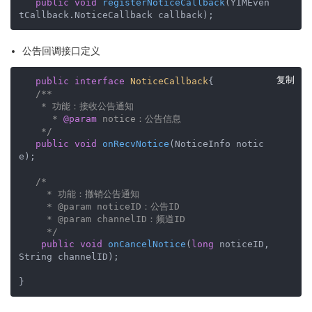
public
void
registerNoticeCallback
(YIMEven
tCallback.NoticeCallback callback)
;
公告回调接口定义
复制
public
interface
NoticeCallback
{

/**

    * 功能：接收公告通知

      * 
@param
 notice：公告信息   

    */
public
void
onRecvNotice
(NoticeInfo notic
e)
;  

/*

     * 功能：撤销公告通知

     * @param noticeID：公告ID

     * @param channelID：频道ID

     */
public
void
onCancelNotice
(
long
 noticeID, 
String channelID)
; 

}