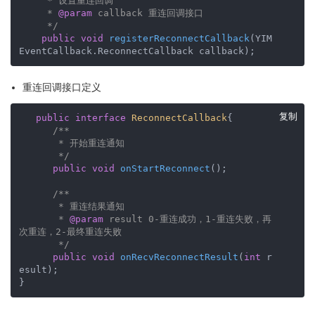
     * 设置重连回调

     * 
@param
 callback 重连回调接口

     */
public
void
registerReconnectCallback
(YIM
EventCallback.ReconnectCallback callback)
;
重连回调接口定义
复制
public
interface
ReconnectCallback
{

/**

       * 开始重连通知    

       */
public
void
onStartReconnect
()
;

/**

       * 重连结果通知

       * 
@param
 result 0-重连成功，1-重连失败，再
次重连，2-最终重连失败

       */
public
void
onRecvReconnectResult
(
int
 r
esult)
;

}