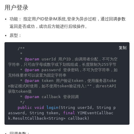
用户登录
功能： 指定用户ID登录IM系统,登录为异步过程，通过回调参数
返回是否成功，成功后方能进行后续操作。
原型：
复制
/**

     *

     * 
@param
 userId 用户ID，由调用者分配，不可为空
字符串，只可由字母或数字或下划线组成，长度限制为255字节

     * 
@param
 password 登录密码，不可为空字符串，如
无特殊要求可以设置为固定字符串

     * 
@param
 token 用户验证token，使用服务器toke
n验证模式时使用，如不使用token验证传入:""，由restAPI
获取token值

     * 
@param
 callback 登录回调

     */
public
void
login
(String userId, String p
assword, String token, 
final
 YIMEventCallbac
k.ResultCallback<String> callback)
回调参数：