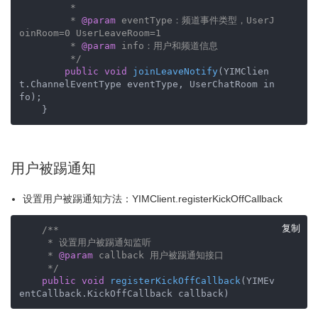
         *

         * 
@param
 eventType：频道事件类型，UserJ
oinRoom=0 UserLeaveRoom=1

         * 
@param
 info：用户和频道信息

         */
public
void
joinLeaveNotify
(YIMClien
t.ChannelEventType eventType, UserChatRoom in
fo)
;       

    }
用户被踢通知
设置用户被踢通知方法：YIMClient.registerKickOffCallback
复制
/**

     * 设置用户被踢通知监听

     * 
@param
 callback 用户被踢通知接口

     */
public
void
registerKickOffCallback
(YIMEv
entCallback.KickOffCallback callback)