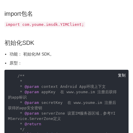
import包名
import com.youme.imsdk.YIMClient;
初始化SDK
功能： 初始化IM SDK。
原型：
复制
/**

     *

     * 
@param
 context Android App环境上下文

     * 
@param
 appKey  在 www.youme.im 注册后获得
的app标识

     * 
@param
 secretKey  在 www.youme.im 注册后
获得的app安全密钥

     * 
@param
 serverZone 设置IM服务器区域，参考YI
MService.ServerZone定义

     * 
@return
     */