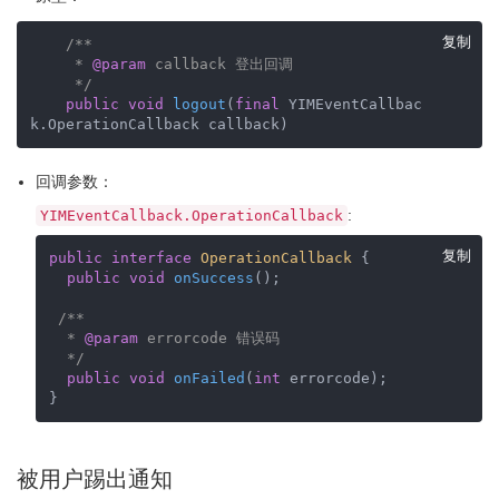
复制
/**

     * 
@param
 callback 登出回调    

     */
public
void
logout
(
final
 YIMEventCallbac
k.OperationCallback callback)
回调参数：
:
YIMEventCallback.OperationCallback
复制
public
interface
OperationCallback
{

public
void
onSuccess
()
;

/**

  * 
@param
 errorcode 错误码   

  */
public
void
onFailed
(
int
 errorcode)
;

}    
被用户踢出通知