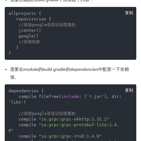
复制
allprojects {

   repositories {

//添加google语音识别需要的
    jcenter()

    google()

//添加结束
   }

}
需要在module的build.gradle的dependencies中配置一下依赖
项。
复制
dependencies {

    compile fileTree(
include
: [
'*.jar'
], dir: 
'libs'
)

//添加google语音识别需要的
    compile 
"io.grpc:grpc-okhttp:1.32.2"
    compile 
"io.grpc:grpc-protobuf-lite:1.4.
0"
    compile 
"io.grpc:grpc-stub:1.4.0"