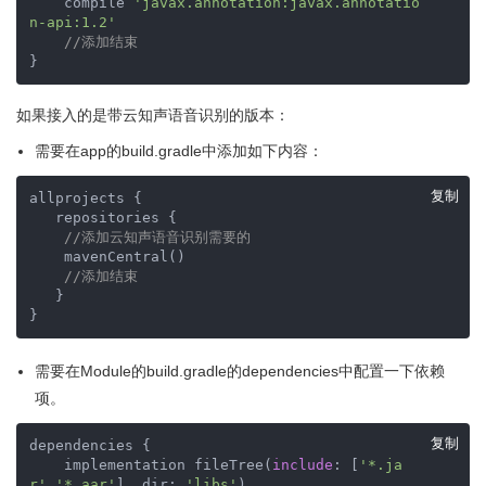
    compile 
'javax.annotation:javax.annotatio
n-api:1.2'
//添加结束
}
如果接入的是带云知声语音识别的版本：
需要在app的build.gradle中添加如下内容：
复制
allprojects {

   repositories {

//添加云知声语音识别需要的
    mavenCentral()

//添加结束
   }

}
需要在Module的build.gradle的dependencies中配置一下依赖
项。
复制
dependencies {

    implementation fileTree(
include
: [
'*.ja
r'
,
'*.aar'
], dir: 
'libs'
)
