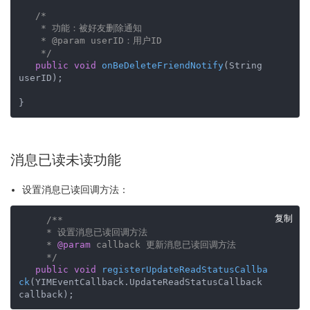
/*

    * 功能：被好友删除通知

    * @param userID：用户ID

    */
public
void
onBeDeleteFriendNotify
(String 
userID)
;

}
消息已读未读功能
设置消息已读回调方法：
复制
/**

     * 设置消息已读回调方法

     * 
@param
 callback 更新消息已读回调方法

     */
public
void
registerUpdateReadStatusCallba
ck
(YIMEventCallback.UpdateReadStatusCallback 
callback)
;