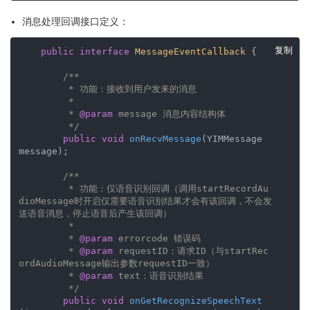
消息处理回调接口定义：
复制
public
interface
MessageEventCallback
{

/**

         * 功能：接收到用户发来的消息

         *

         * 
@param
 message 消息内容结构体

         */
public
void
onRecvMessage
(YIMMessage 
message)
;

/**

         * 功能：仅语音识别回调（调用startRecordAu
dioMessage时开启仅需要语音识别结果才会有该回调，不会发
送语音消息，停止语音后产生该回调）

         *

         * 
@param
 errorcode 错误码

         * 
@param
 requestID：请求ID（与startRec
ordAudioMessage输出参数requestID一致）

         * 
@param
 text：语音识别结果

         */
public
void
onGetRecognizeSpeechText