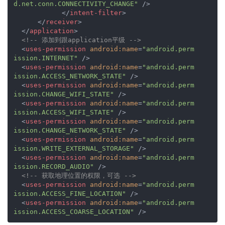
d.net.conn.CONNECTIVITY_CHANGE"
 />
</
intent-filter
>
</
receiver
>
</
application
>
<!-- 添加到跟application平级 -->
<
uses-permission
android:name
=
"android.perm
ission.INTERNET"
 />
<
uses-permission
android:name
=
"android.perm
ission.ACCESS_NETWORK_STATE"
 />
<
uses-permission
android:name
=
"android.perm
ission.CHANGE_WIFI_STATE"
 />
<
uses-permission
android:name
=
"android.perm
ission.ACCESS_WIFI_STATE"
 />
<
uses-permission
android:name
=
"android.perm
ission.CHANGE_NETWORK_STATE"
 />
<
uses-permission
android:name
=
"android.perm
ission.WRITE_EXTERNAL_STORAGE"
 />
<
uses-permission
android:name
=
"android.perm
ission.RECORD_AUDIO"
 />
<!-- 获取地理位置的权限，可选 -->
<
uses-permission
android:name
=
"android.perm
ission.ACCESS_FINE_LOCATION"
 />
<
uses-permission
android:name
=
"android.perm
ission.ACCESS_COARSE_LOCATION"
 />