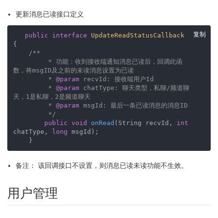
更新消息已读接口定义
复制
public
interface
UpdateReadStatusCallback
{

/**

         * 功能：收到接收端通知消息已读后，回调此函
数，将msgID及之前的未读消息设置为已读

         * 
@param
 recvId: 接收端用户Id

         * 
@param
 chatType: 聊天类型，私聊/频道聊
天，1是私聊，2是频道聊天

         * 
@param
 msgId: 最后一条已读消息的消息ID

         */
public
void
onRead
(String recvId, 
int
chatType, 
long
 msgId)
;

    }
备注： 该回调接口不设置，则消息已读未读功能不生效。
用户管理