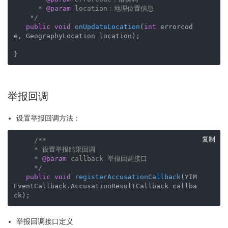
      * 
@param
 location：地理位置信息

    */
public
void
onUpdateLocation
(
int
 errorcod
e, GeographyLocation location)
;   

}
举报回调
设置举报回调方法：
复制
/**

     * 设置举报结果回调

     * 
@param
 callback 举报回调接口

     */
public
void
registerAccusationCallback
(YIM
EventCallback.AccusationResultCallback callba
ck)
;
举报回调接口定义