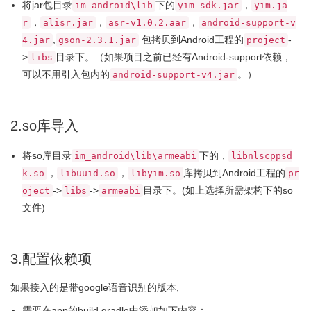
将jar包目录
下的
，
im_android\lib
yim-sdk.jar
yim.ja
，
，
，
r
alisr.jar
asr-v1.0.2.aar
android-support-v
,
包拷贝到Android工程的
-
4.jar
gson-2.3.1.jar
project
>
目录下。（如果项目之前已经有Android-support依赖，
libs
可以不用引入包内的
。）
android-support-v4.jar
2.so库导入
将so库目录
下的，
im_android\lib\armeabi
libnlscppsd
，
，
库拷贝到Android工程的
k.so
libuuid.so
libyim.so
pr
->
->
目录下。(如上选择所需架构下的so
oject
libs
armeabi
文件)
3.配置依赖项
如果接入的是带google语音识别的版本,
需要在app的build.gradle中添加如下内容：