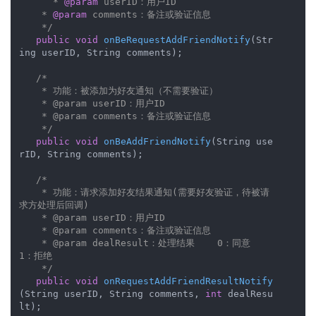
      * 
@param
 userID：用户ID

    * 
@param
 comments：备注或验证信息    

    */
public
void
onBeRequestAddFriendNotify
(Str
ing userID, String comments)
;  

/*

    * 功能：被添加为好友通知（不需要验证）

    * @param userID：用户ID

    * @param comments：备注或验证信息

    */
public
void
onBeAddFriendNotify
(String use
rID, String comments)
; 

/*

    * 功能：请求添加好友结果通知(需要好友验证，待被请
求方处理后回调)

    * @param userID：用户ID

    * @param comments：备注或验证信息

    * @param dealResult：处理结果    0：同意    
1：拒绝

    */
public
void
onRequestAddFriendResultNotify
(String userID, String comments, 
int
 dealResu
lt)
;
