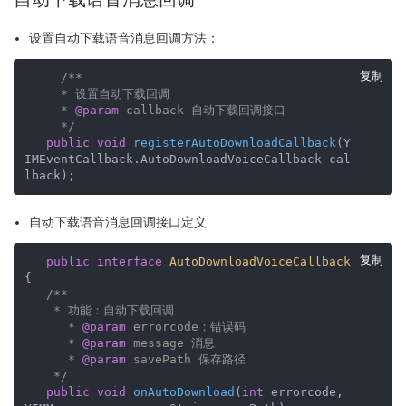
设置自动下载语音消息回调方法：
复制
/**

     * 设置自动下载回调

     * 
@param
 callback 自动下载回调接口

     */
public
void
registerAutoDownloadCallback
(Y
IMEventCallback.AutoDownloadVoiceCallback cal
lback)
;
自动下载语音消息回调接口定义
复制
public
interface
AutoDownloadVoiceCallback
{

/**

    * 功能：自动下载回调

      * 
@param
 errorcode：错误码

      * 
@param
 message 消息

      * 
@param
 savePath 保存路径

    */
public
void
onAutoDownload
(
int
 errorcode, 