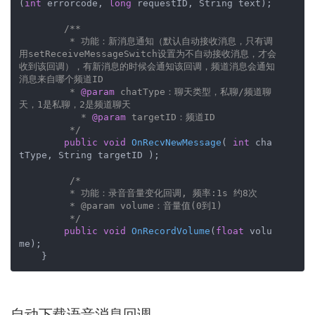
(
int
 errorcode, 
long
 requestID, String text)
;

/**

         * 功能：新消息通知（默认自动接收消息，只有调
用setReceiveMessageSwitch设置为不自动接收消息，才会
收到该回调），有新消息的时候会通知该回调，频道消息会通知
消息来自哪个频道ID

         * 
@param
 chatType：聊天类型，私聊/频道聊
天，1是私聊，2是频道聊天

           * 
@param
 targetID：频道ID

         */
public
void
OnRecvNewMessage
( 
int
 cha
tType, String targetID )
;

/*

         * 功能：录音音量变化回调, 频率:1s 约8次

         * @param volume：音量值(0到1)

         */
public
void
OnRecordVolume
(
float
 volu
me)
;

    }
自动下载语音消息回调