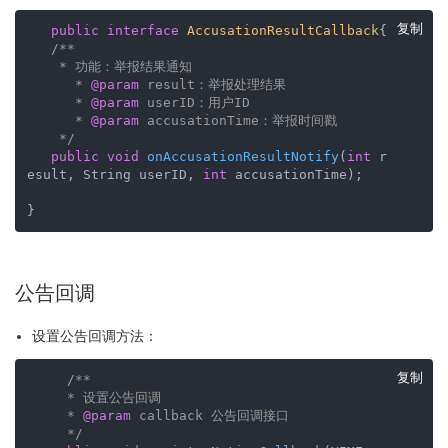
复制
public
interface
AccusationResultCallback
{

/**

    * 功能：举报结果通知

      * 
@param
 result：举报处理结果  

      * 
@param
 userID：用户ID

      * 
@param
 accusationTime：举报时间戳

    */
public
void
onAccusationResultNotify
(
int
 r
esult, String userID, 
int
 accusationTime)
;   

}
公告回调
设置公告回调方法：
复制
/**

     * 设置公告回调

     * 
@param
 callback 公告回调接口

     */