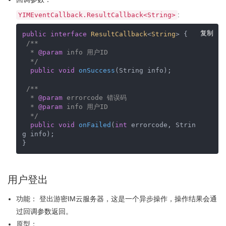
:
YIMEventCallback.ResultCallback<String>
复制
public
interface
ResultCallback
<
String
> 
{

/**

  * 
@param
 info 用户ID    

  */
public
void
onSuccess
(String info)
;

/**

  * 
@param
 errorcode 错误码   

  * 
@param
 info 用户ID 

  */
public
void
onFailed
(
int
 errorcode, Strin
g info)
;

}
用户登出
功能： 登出游密IM云服务器，这是一个异步操作，操作结果会通
过回调参数返回。
原型：