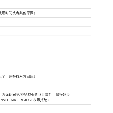
使用时间或者其他原因）
始
束
抢
上了，需等待对方回应）
叫方无论同意/拒绝都会收到此事件，错误码是
INVITEMIC_REJECT表示拒绝）