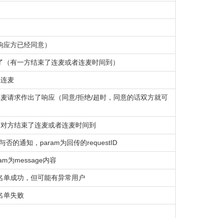
响应方已经同意）
了（有一方结束了连麦或者连麦时间到）
你连麦
连麦请求作出了响应（同意/拒绝/超时，同意的话双方就可
，对方结束了连麦或者连麦时间到
功与否的通知，param为回传的requestID
ram为message内容
名单成功，但可能有异常用户
名单失败