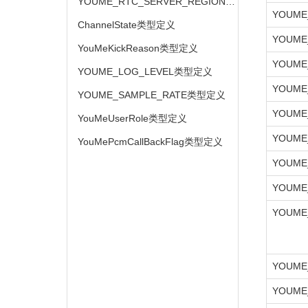
YOUME_RTC_SERVER_REGION类型定义
YOUME
ChannelState类型定义
YOUME
YouMeKickReason类型定义
YOUME
YOUME_LOG_LEVEL类型定义
YOUME
YOUME_SAMPLE_RATE类型定义
YOUME
YouMeUserRole类型定义
YOUME
YouMePcmCallBackFlag类型定义
YOUME
YOUME
YOUME
YOUME
YOUME